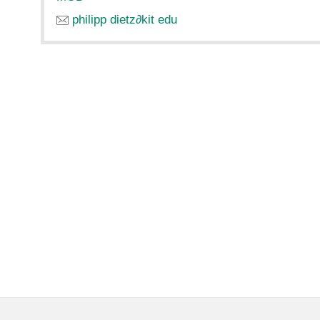
philipp dietz
∂
kit edu