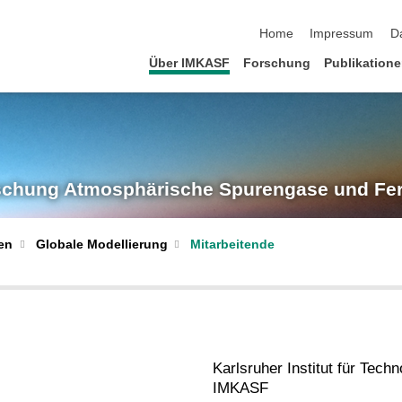
Navigation überspringen
Home
Impressum
D
Über IMKASF
Forschung
Publikation
rschung
Atmosphärische Spurengase und Fe
Globale Modellierung
Mitarbeitende
en
Karlsruher Institut für Techn
IMKASF