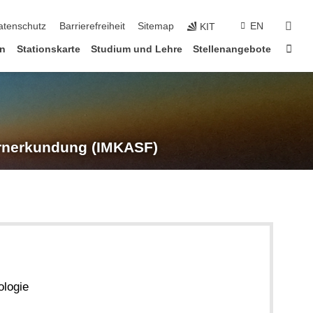
suc
atenschutz
Barrierefreiheit
Sitemap
EN
KIT
Star
en
Stationskarte
Studium und Lehre
Stellenangebote
rnerkundung (IMKASF)
ologie