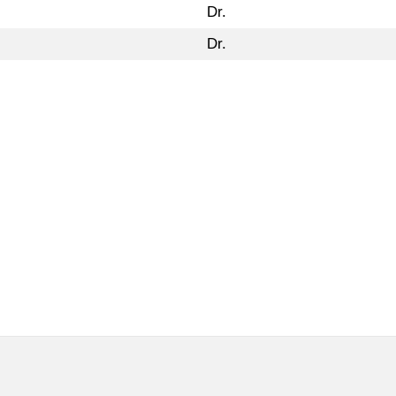
Dr.
Dr.
.