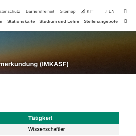
suc
atenschutz
Barrierefreiheit
Sitemap
EN
KIT
Star
en
Stationskarte
Studium und Lehre
Stellenangebote
rnerkundung (IMKASF)
Tätigkeit
Wissenschaftler