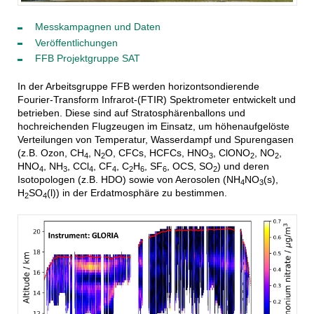
Messkampagnen und Daten
Veröffentlichungen
FFB Projektgruppe SAT
In der Arbeitsgruppe FFB werden horizontsondierende
Fourier-Transform Infrarot-(FTIR) Spektrometer entwickelt und
betrieben. Diese sind auf Stratosphärenballons und
hochreichenden Flugzeugen im Einsatz, um höhenaufgelöste
Verteilungen von Temperatur, Wasserdampf und Spurengasen
(z.B. Ozon, CH
, N
O, CFCs, HCFCs, HNO
, ClONO
, NO
,
4
2
3
2
2
HNO
, NH
, CCl
, CF
, C
H
, SF
, OCS, SO
) und deren
4
3
4
4
2
6
6
2
Isotopologen (z.B. HDO) sowie von Aerosolen (NH
NO
(s),
4
3
H
SO
(l)) in der Erdatmosphäre zu bestimmen.
2
4