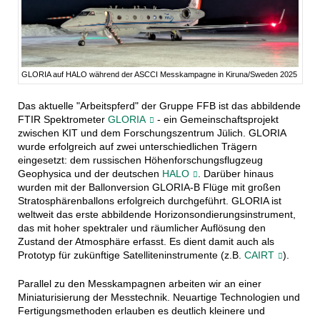
GLORIA auf HALO während der ASCCI Messkampagne in Kiruna/Sweden 2025
Das aktuelle "Arbeitspferd" der Gruppe FFB ist das abbildende
FTIR Spektrometer
GLORIA
- ein Gemeinschaftsprojekt
zwischen KIT und dem Forschungszentrum Jülich. GLORIA
wurde erfolgreich auf zwei unterschiedlichen Trägern
eingesetzt: dem russischen Höhenforschungsflugzeug
Geophysica und der deutschen
HALO
. Darüber hinaus
wurden mit der Ballonversion GLORIA-B Flüge mit großen
Stratosphärenballons erfolgreich durchgeführt. GLORIA ist
weltweit das erste abbildende Horizonsondierungsinstrument,
das mit hoher spektraler und räumlicher Auflösung den
Zustand der Atmosphäre erfasst. Es dient damit auch als
Prototyp für zukünftige Satelliteninstrumente (z.B.
CAIRT
).
Parallel zu den Messkampagnen arbeiten wir an einer 
Miniaturisierung der Messtechnik. Neuartige Technologien und 
Fertigungsmethoden erlauben es deutlich kleinere und 