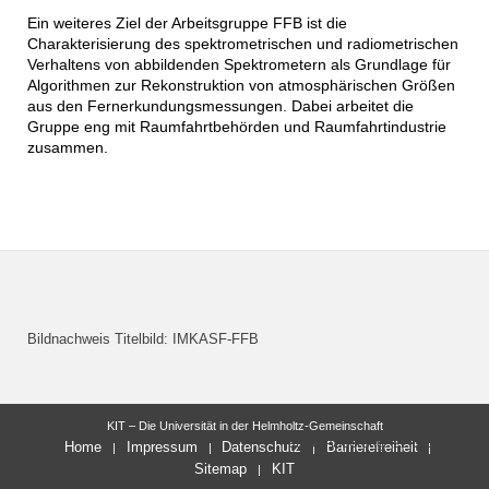
Ein weiteres Ziel der Arbeitsgruppe FFB ist die
Charakterisierung des spektrometrischen und radiometrischen
Verhaltens von abbildenden Spektrometern als Grundlage für
Algorithmen zur Rekonstruktion von atmosphärischen Größen
aus den Fernerkundungsmessungen. Dabei arbeitet die
Gruppe eng mit Raumfahrtbehörden und Raumfahrtindustrie
zusammen.
Bildnachweis Titelbild: IMKASF-FFB
KIT – Die Universität in der Helmholtz-Gemeinschaft
letzte Änderung: 22.07.2026
Home
Impressum
Datenschutz
Barrierefreiheit
Sitemap
KIT