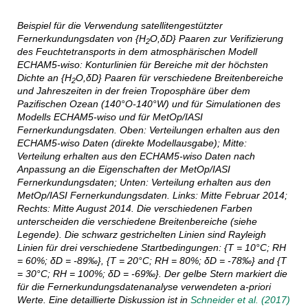
Beispiel für die Verwendung satellitengestützter
Fernerkundungsdaten von {H
O,δD} Paaren zur Verifizierung
2
des Feuchtetransports in dem atmosphärischen Modell
ECHAM5-wiso: Konturlinien für Bereiche mit der höchsten
Dichte an {H
O,δD} Paaren für verschiedene Breitenbereiche
2
und Jahreszeiten in der freien Troposphäre über dem
Pazifischen Ozean (140°O-140°W) und für Simulationen des
Modells ECHAM5-wiso und für MetOp/IASI
Fernerkundungsdaten. Oben: Verteilungen erhalten aus den
ECHAM5-wiso Daten (direkte Modellausgabe); Mitte:
Verteilung erhalten aus den ECHAM5-wiso Daten nach
Anpassung an die Eigenschaften der MetOp/IASI
Fernerkundungsdaten; Unten: Verteilung erhalten aus den
MetOp/IASI Fernerkundungsdaten. Links: Mitte Februar 2014;
Rechts: Mitte August 2014. Die verschiedenen Farben
unterscheiden die verschiedene Breitenbereiche (siehe
Legende). Die schwarz gestrichelten Linien sind Rayleigh
Linien für drei verschiedene Startbedingungen: {T = 10°C; RH
= 60%; δD = -89‰}, {T = 20°C; RH = 80%; δD = -78‰} and {T
= 30°C; RH = 100%; δD = -69‰}. Der gelbe Stern markiert die
für die Fernerkundungsdatenanalyse verwendeten a-priori
Werte. Eine detaillierte Diskussion ist in
Schneider et al. (2017)