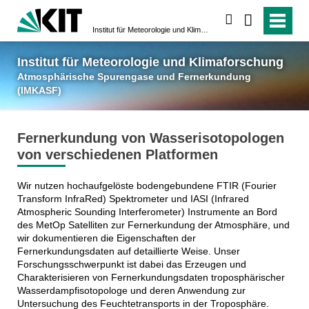
suchen
Institut für Meteorologie und Klimaforschung
Atmosphärische Spuren
Institut für Meteorologie und Klimaforschung
Atmosphärische Spurengase und Fernerkundung
(IMKASF)
Fernerkundung von Wasserisotopologen
von verschiedenen Platformen
Wir nutzen hochaufgelöste bodengebundene FTIR (Fourier
Transform InfraRed) Spektrometer und IASI (Infrared
Atmospheric Sounding Interferometer) Instrumente an Bord
des MetOp Satelliten zur Fernerkundung der Atmosphäre, und
wir dokumentieren die Eigenschaften der
Fernerkundungsdaten auf detaillierte Weise. Unser
Forschungsschwerpunkt ist dabei das Erzeugen und
Charakterisieren von Fernerkundungsdaten troposphärischer
Wasserdampfisotopologe und deren Anwendung zur
Untersuchung des Feuchtetransports in der Troposphäre.