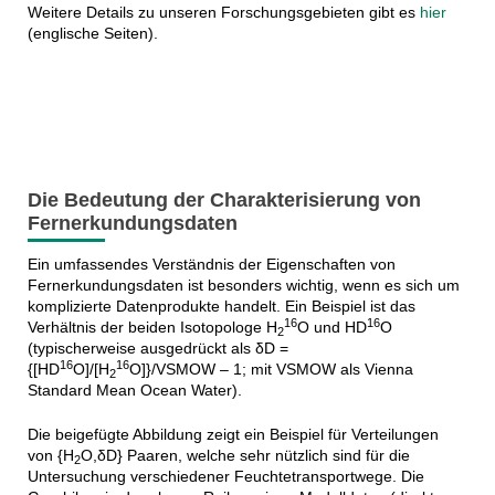
Weitere Details zu unseren Forschungsgebieten gibt es
hier
(englische Seiten).
Die Bedeutung der Charakterisierung von
Fernerkundungsdaten
Ein umfassendes Verständnis der Eigenschaften von
Fernerkundungsdaten ist besonders wichtig, wenn es sich um
komplizierte Datenprodukte handelt. Ein Beispiel ist das
16
16
Verhältnis der beiden Isotopologe H
O und HD
O
2
(typischerweise ausgedrückt als δD =
16
16
{[HD
O]/[H
O]}/VSMOW – 1; mit VSMOW als Vienna
2
Standard Mean Ocean Water).
Die beigefügte Abbildung zeigt ein Beispiel für Verteilungen
von {H
O,δD} Paaren, welche sehr nützlich sind für die
2
Untersuchung verschiedener Feuchtetransportwege. Die