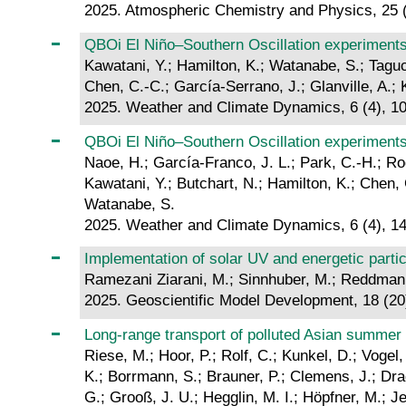
2025. Atmospheric Chemistry and Physics, 25 
QBOi El Niño–Southern Oscillation experiment
Kawatani, Y.; Hamilton, K.; Watanabe, S.; Taguch
Chen, C.-C.; García-Serrano, J.; Glanville, A.; 
2025. Weather and Climate Dynamics, 6 (4), 
QBOi El Niño–Southern Oscillation experiments
Naoe, H.; García-Franco, J. L.; Park, C.-H.; Rod
Kawatani, Y.; Butchart, N.; Hamilton, K.; Chen, C
Watanabe, S.
2025. Weather and Climate Dynamics, 6 (4), 
Implementation of solar UV and energetic parti
Ramezani Ziarani, M.; Sinnhuber, M.; Reddmann,
2025. Geoscientific Model Development, 18 (2
Long-range transport of polluted Asian summer
Riese, M.; Hoor, P.; Rolf, C.; Kunkel, D.; Voge
K.; Borrmann, S.; Brauner, P.; Clemens, J.; Drag
G.; Grooß, J. U.; Hegglin, M. I.; Höpfner, M.; J