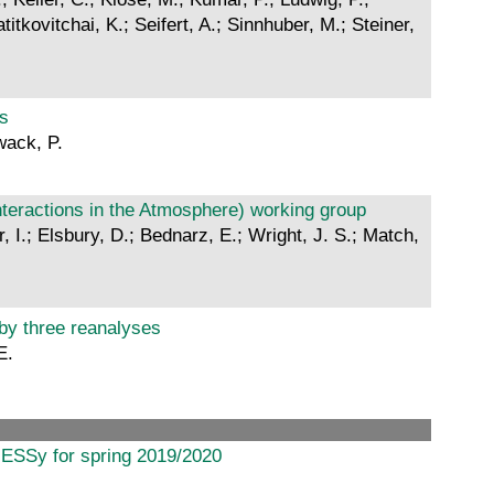
tkovitchai, K.; Seifert, A.; Sinnhuber, M.; Steiner,
s
wack, P.
teractions in the Atmosphere) working group
, I.; Elsbury, D.; Bednarz, E.; Wright, J. S.; Match,
 by three reanalyses
E.
MESSy for spring 2019/2020