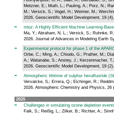
Metzner, E.; Muth, L.; Pauling, A.; Porz, N.; Ra
M.; Versick, S.; Vogel, H.; Weimer, M.; Werchn
2026. Geoscientific Model Development, 19 (4
mloz: A Highly Efficient Machine Learning‐Base
Ma, Y.; Abraham, N. L.; Versick, S.; Ruhnke, R.
2026. Journal of Advances in Modeling Earth S
Experimental protocol for phase 1 of the APAR
Orbe, C.; Ming, A.; Chiodo, G.; Prather, M.; Dia
A.; Watanabe, S.; Anstey, J.; Kerzenmacher, T.; 
2026. Geoscientific Model Development, 19 (2)
Atmospheric lifetime of sulphur hexafluoride (
Vervalcke, S.; Errera, Q.; Eichinger, R.; Reddma
2026. Atmospheric Chemistry and Physics, 26 
2025
Challenges in simulating ozone depletion even
Falk, S.; Reißig, L.; Zilker, B.; Richter, A.; Sin