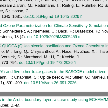
mezani Ziarani, M.; Reddmann, T.; Reißig, L.; Ruhnke, R.; Sati
er, S.; Hoose, C.
), 1645–1681.
doi:10.5194/gmd-19-1645-2026
d Ozone Parameterization for Climate Sensitivity Simulation
; Schneidereit, A.; Niemeier, U.; Back, F.; Braesicke, P.; No
ystems, 18 (4).
doi:10.1029/2025MS005459
C QUOCA (QUasibiennial oscillation and Ozone Chemistry in
llo, M.; Tang, Q.; Chrysanthou, A.; Naoe, H.; Zhou, X.; Thaler
Versick, S.; Marchand, M.; Li, F.; Keeble, J.
, 773–794.
doi:10.5194/gmd-19-773-2026
SF6) and five other trace gases in the BASCOE model driven
nn, T.; Chabrillat, S.; Op de beeck, M.; Stiller, G.; Mahieu, 
(1), 391–409.
doi:10.5194/acp-26-391-2026
ts in the Arctic boundary layer: a case study using ECHAM/
nhuber, B.-M.