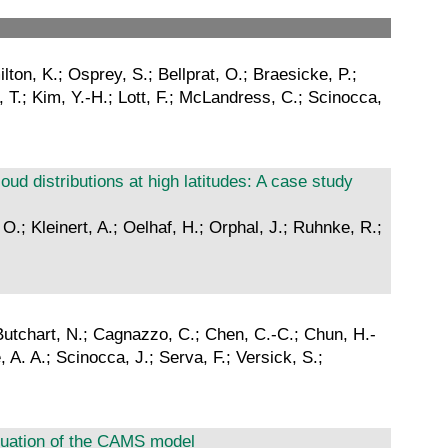
lton, K.; Osprey, S.; Bellprat, O.; Braesicke, P.;
 T.; Kim, Y.-H.; Lott, F.; McLandress, C.; Scinocca,
d distributions at high latitudes: A case study
O.; Kleinert, A.; Oelhaf, H.; Orphal, J.; Ruhnke, R.;
.; Butchart, N.; Cagnazzo, C.; Chen, C.-C.; Chun, H.-
 A. A.; Scinocca, J.; Serva, F.; Versick, S.;
aluation of the CAMS model