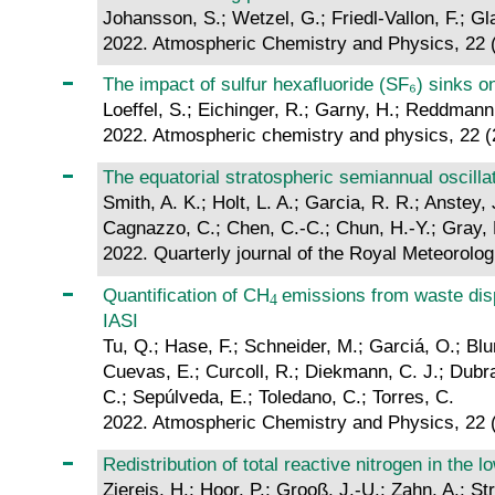
Johansson, S.; Wetzel, G.; Friedl-Vallon, F.; Gl
2022. Atmospheric Chemistry and Physics, 22 
The impact of sulfur hexafluoride (SF₆) sinks on
Loeffel, S.; Eichinger, R.; Garny, H.; Reddmann, T
2022. Atmospheric chemistry and physics, 22 
The equatorial stratospheric semiannual oscil
Smith, A. K.; Holt, L. A.; Garcia, R. R.; Anstey, 
Cagnazzo, C.; Chen, C.-C.; Chun, H.-Y.; Gray, L
2022. Quarterly journal of the Royal Meteorolo
Quantification of CH
emissions from waste dis
IASI
Tu, Q.; Hase, F.; Schneider, M.; Garciá, O.; Blum
Cuevas, E.; Curcoll, R.; Diekmann, C. J.; Dubrav
C.; Sepúlveda, E.; Toledano, C.; Torres, C.
2022. Atmospheric Chemistry and Physics, 22 
Redistribution of total reactive nitrogen in the
Ziereis, H.; Hoor, P.; Grooß, J.-U.; Zahn, A.; S