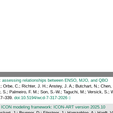
s: assessing relationships between ENSO, MJO, and QBO
; Orbe, C.; Richter, J. H.; Anstey, J. A.; Butchart, N.; Chen,
, S.; Palmeiro, F. M.; Son, S.-W.; Taguchi, M.; Versick, S.;
17–339.
doi:10.5194/wcd-7-317-2026
e ICON modeling framework: ICON-ART version 2025.10
ckert, J.; Brunner, D.; Förstner, J.; Hamzehloo, A.; Hanft, V.