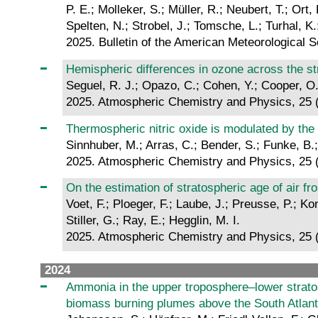
P. E.; Molleker, S.; Müller, R.; Neubert, T.; Ort
Spelten, N.; Strobel, J.; Tomsche, L.; Turhal, K.
2025. Bulletin of the American Meteorological S
Hemispheric differences in ozone across the s
Seguel, R. J.; Opazo, C.; Cohen, Y.; Cooper, O. 
2025. Atmospheric Chemistry and Physics, 25 
Thermospheric nitric oxide is modulated by th
Sinnhuber, M.; Arras, C.; Bender, S.; Funke, B.
2025. Atmospheric Chemistry and Physics, 25 
On the estimation of stratospheric age of air fr
Voet, F.; Ploeger, F.; Laube, J.; Preusse, P.; 
Stiller, G.; Ray, E.; Hegglin, M. I.
2025. Atmospheric Chemistry and Physics, 25 
2024
Ammonia in the upper troposphere–lower strat
biomass burning plumes above the South Atlant