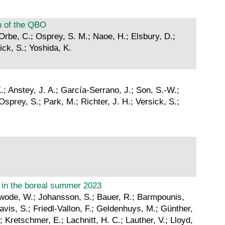
n of the QBO
 Orbe, C.; Osprey, S. M.; Naoe, H.; Elsbury, D.;
ick, S.; Yoshida, K.
.; Anstey, J. A.; García-Serrano, J.; Son, S.-W.;
Osprey, S.; Park, M.; Richter, J. H.; Versick, S.;
 in the boreal summer 2023
Woiwode, W.; Johansson, S.; Bauer, R.; Barmpounis,
avis, S.; Friedl-Vallon, F.; Geldenhuys, M.; Günther,
 Kretschmer, E.; Lachnitt, H. C.; Lauther, V.; Lloyd,