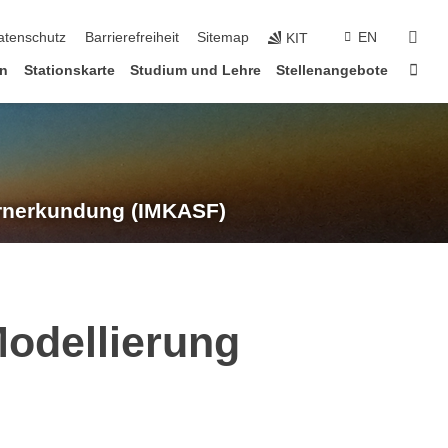
suc
atenschutz
Barrierefreiheit
Sitemap
EN
KIT
Star
en
Stationskarte
Studium und Lehre
Stellenangebote
rnerkundung (IMKASF)
Modellierung