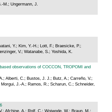
 B.-M.; Ungermann, J.
atani, Y.; Kim, Y.-H.; Lott, F.; Braesicke, P.;
enzinger, V.; Watanabe, S.; Yoshida, K.
pace-based observations of COCCON, TROPOMI and
; Alberti, C.; Bustos, J. J.; Butz, A.; Carreño, V.;
.; Morgui, J.-A.; Ramos, R.; Scharun, C.; Schneider,
16
V.; Afchine, A.; Rolf, C.; Woiwode, W.; Braun, M.;