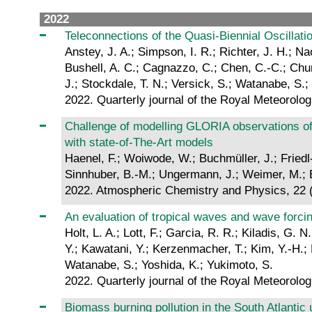
2022
Teleconnections of the Quasi‐Biennial Oscillat
Anstey, J. A.; Simpson, I. R.; Richter, J. H.; Na
Bushell, A. C.; Cagnazzo, C.; Chen, C.-C.; Chun
J.; Stockdale, T. N.; Versick, S.; Watanabe, S.;
2022. Quarterly journal of the Royal Meteorolo
Challenge of modelling GLORIA observations of 
with state-of-The-Art models
Haenel, F.; Woiwode, W.; Buchmüller, J.; Friedl-
Sinnhuber, B.-M.; Ungermann, J.; Weimer, M.; 
2022. Atmospheric Chemistry and Physics, 22 
An evaluation of tropical waves and wave forc
Holt, L. A.; Lott, F.; Garcia, R. R.; Kiladis, G.
Y.; Kawatani, Y.; Kerzenmacher, T.; Kim, Y.-H.; 
Watanabe, S.; Yoshida, K.; Yukimoto, S.
2022. Quarterly journal of the Royal Meteorolo
Biomass burning pollution in the South Atlant