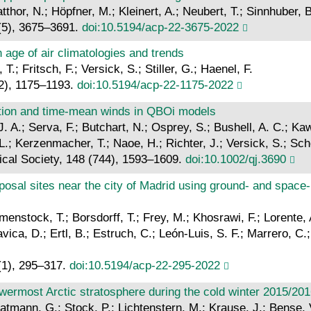
atthor, N.; Höpfner, M.; Kleinert, A.; Neubert, T.; Sinnhuber,
(5), 3675–3691.
doi:10.5194/acp-22-3675-2022
 age of air climatologies and trends
.; Fritsch, F.; Versick, S.; Stiller, G.; Haenel, F.
(2), 1175–1193.
doi:10.5194/acp-22-1175-2022
lation and time‐mean winds in QBOi models
J. A.; Serva, F.; Butchart, N.; Osprey, S.; Bushell, A. C.; Kaw
.; Kerzenmacher, T.; Naoe, H.; Richter, J.; Versick, S.; Sch
gical Society, 148 (744), 1593–1609.
doi:10.1002/qj.3690
posal sites near the city of Madrid using ground- and s
enstock, T.; Borsdorff, T.; Frey, M.; Khosrawi, F.; Lorente, A.
ica, D.; Ertl, B.; Estruch, C.; León-Luis, S. F.; Marrero, C
(1), 295–317.
doi:10.5194/acp-22-295-2022
 lowermost Arctic stratosphere during the cold winter 2015/20
tratmann, G.; Stock, P.; Lichtenstern, M.; Krause, J.; Bense, 