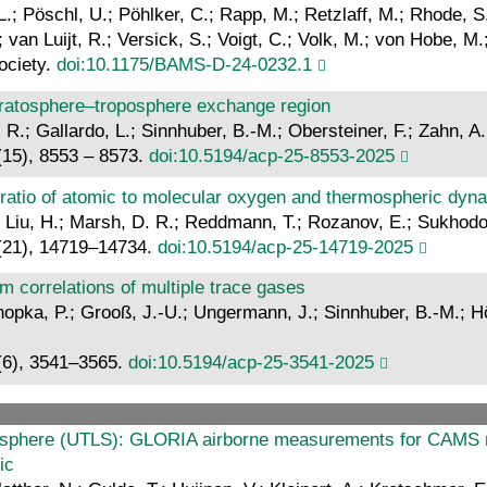
, L.; Pöschl, U.; Pöhlker, C.; Rapp, M.; Retzlaff, M.; Rhode, 
; van Luijt, R.; Versick, S.; Voigt, C.; Volk, M.; von Hobe, M.
ociety.
doi:10.1175/BAMS-D-24-0232.1
tratosphere–troposphere exchange region
R.; Gallardo, L.; Sinnhuber, B.-M.; Obersteiner, F.; Zahn, A.
(15), 8553 – 8573.
doi:10.5194/acp-25-8553-2025
e ratio of atomic to molecular oxygen and thermospheric dy
; Liu, H.; Marsh, D. R.; Reddmann, T.; Rozanov, E.; Sukhodol
(21), 14719–14734.
doi:10.5194/acp-25-14719-2025
om correlations of multiple trace gases
Konopka, P.; Grooß, J.-U.; Ungermann, J.; Sinnhuber, B.-M.; 
(6), 3541–3565.
doi:10.5194/acp-25-3541-2025
osphere (UTLS): GLORIA airborne measurements for CAMS m
ic