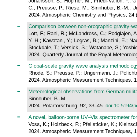
Johansson, S.; Höpfner, M.; Friedl-Vallon, F.; G
C.; Preusse, P.; Riese, M.; Sinnhuber, B.-M.; 
2024. Atmospheric Chemistry and Physics, 24 
Comparison between non‐orographic gravity‐wav
Lott, F.; Rani, R.; McLandress, C.; Podglajen, A
Y.-H.; Kawatani, Y.; Legras, B.; Manzini, E.; Na
Stockdale, T.; Versick, S.; Watanabe, S.; Yoshi
2024. Quarterly Journal of the Royal Meteorolo
Global-scale gravity wave analysis methodolog
Rhode, S.; Preusse, P.; Ungermann, J.; Polichtc
2024. Atmospheric Measurement Techniques, 1
Meteorological observations from German milit
Sinnhuber, B.-M.
2024. Polarforschung, 92, 33–45.
doi:10.5194/p
A novel, balloon-borne UV–Vis spectrometer fo
Voss, K.; Holzbeck, P.; Pfeilsticker, K.; Klein
2024. Atmospheric Measurement Techniques, 1