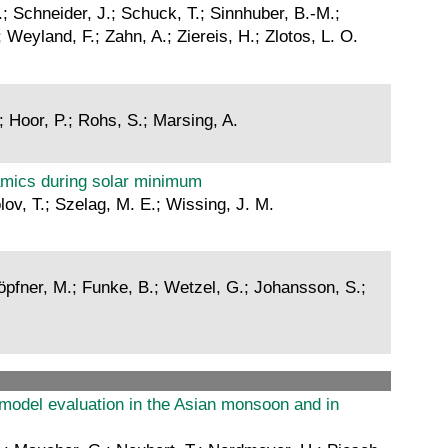
S.; Schneider, J.; Schuck, T.; Sinnhuber, B.-M.;
; Weyland, F.; Zahn, A.; Ziereis, H.; Zlotos, L. O.
; Hoor, P.; Rohs, S.; Marsing, A.
namics during solar minimum
ov, T.; Szelag, M. E.; Wissing, J. M.
Höpfner, M.; Funke, B.; Wetzel, G.; Johansson, S.;
odel evaluation in the Asian monsoon and in