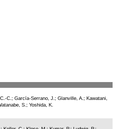
 C.-C.; García-Serrano, J.; Glanville, A.; Kawatani,
 Watanabe, S.; Yoshida, K.
; Keller, C.; Klose, M.; Kumar, P.; Ludwig, P.;