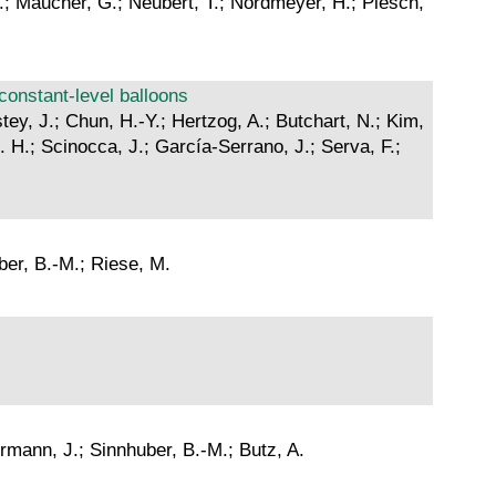
 E.; Maucher, G.; Neubert, T.; Nordmeyer, H.; Piesch,
onstant‐level balloons
tey, J.; Chun, H.-Y.; Hertzog, A.; Butchart, N.; Kim,
. H.; Scinocca, J.; García-Serrano, J.; Serva, F.;
ber, B.-M.; Riese, M.
rmann, J.; Sinnhuber, B.-M.; Butz, A.