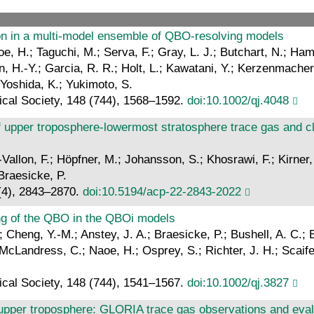
ion in a multi‐model ensemble of QBO‐resolving models
oe, H.; Taguchi, M.; Serva, F.; Gray, L. J.; Butchart, N.; Hami
, H.-Y.; Garcia, R. R.; Holt, L.; Kawatani, Y.; Kerzenmacher,
 Yoshida, K.; Yukimoto, S.
gical Society, 148 (744), 1568–1592.
doi:10.1002/qj.4048
upper troposphere-lowermost stratosphere trace gas and clou
Vallon, F.; Höpfner, M.; Johansson, S.; Khosrawi, F.; Kirner, 
Braesicke, P.
(4), 2843–2870.
doi:10.5194/acp-22-2843-2022
ing of the QBO in the QBOi models
 N.; Cheng, Y.-M.; Anstey, J. A.; Braesicke, P.; Bushell, A. C
McLandress, C.; Naoe, H.; Osprey, S.; Richter, J. H.; Scaife,
gical Society, 148 (744), 1541–1567.
doi:10.1002/qj.3827
ic upper troposphere: GLORIA trace gas observations and ev