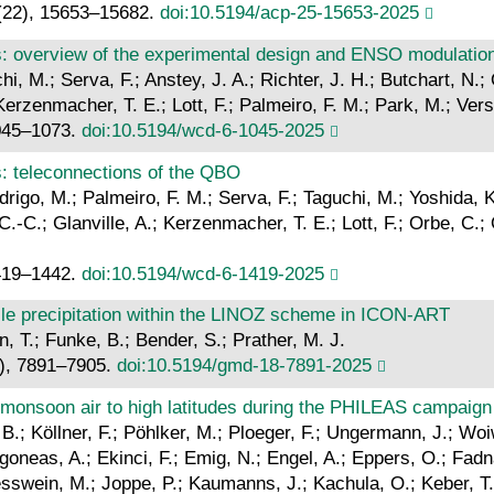
(22), 15653–15682.
doi:10.5194/acp-25-15653-2025
s: overview of the experimental design and ENSO modulatio
i, M.; Serva, F.; Anstey, J. A.; Richter, J. H.; Butchart, N.;
Kerzenmacher, T. E.; Lott, F.; Palmeiro, F. M.; Park, M.; Vers
1045–1073.
doi:10.5194/wcd-6-1045-2025
: teleconnections of the QBO
rigo, M.; Palmeiro, F. M.; Serva, F.; Taguchi, M.; Yoshida, K
.-C.; Glanville, A.; Kerzenmacher, T. E.; Lott, F.; Orbe, C.; 
1419–1442.
doi:10.5194/wcd-6-1419-2025
cle precipitation within the LINOZ scheme in ICON-ART
 T.; Funke, B.; Bender, S.; Prather, M. J.
0), 7891–7905.
doi:10.5194/gmd-18-7891-2025
 monsoon air to high latitudes during the PHILEAS campaign
l, B.; Köllner, F.; Pöhlker, M.; Ploeger, F.; Ungermann, J.; 
oneas, A.; Ekinci, F.; Emig, N.; Engel, A.; Eppers, O.; Fadn
esswein, M.; Joppe, P.; Kaumanns, J.; Kachula, O.; Keber, T.;