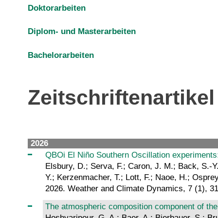
Doktorarbeiten
Diplom- und Masterarbeiten
Bachelorarbeiten
Zeitschriftenartikel
2026
QBOi El Niño Southern Oscillation experiment
Elsbury, D.; Serva, F.; Caron, J. M.; Back, S.-Y.
Y.; Kerzenmacher, T.; Lott, F.; Naoe, H.; Osprey
2026. Weather and Climate Dynamics, 7 (1), 3
The atmospheric composition component of th
Hoshyaripour, G. A.; Baer, A.; Bierbauer, S.; Bru