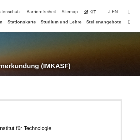
suc
atenschutz
Barrierefreiheit
Sitemap
EN
KIT
Star
en
Stationskarte
Studium und Lehre
Stellenangebote
rnerkundung (IMKASF)
nstitut für Technologie