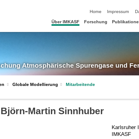
Navigation überspringen
Home
Impressum
D
Über IMKASF
Forschung
Publikation
rschung
Atmosphärische Spurengase und Fe
Globale Modellierung
Mitarbeitende
en
Björn-Martin
Sinnhuber
Karlsruher I
IMKASF