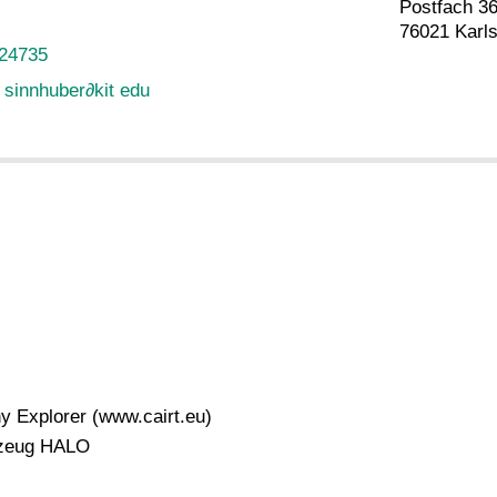
Postfach 3
76021 Karl
-24735
n sinnhuber
∂
kit edu
 Explorer (www.cairt.eu)
gzeug HALO