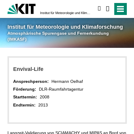
suchen
Institut für Meteorologie und Klimaforschung
Atmosphärische Spuren
Institut für Meteorologie und Klimaforschung
Atmosphärische Spurengase und Fernerkundung
(IMKASF)
Envival-Life
Ansprechperson:
Hermann Oelhaf
Förderung:
DLR-Raumfahrtagentur
Starttermin:
2008
Endtermin:
2013
Langzeit-Validierung von SCIAMACHY und MIPAS an Bord von