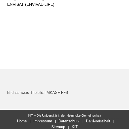
ENVISAT (ENVIVAL-LIFE)
Bildnachweis Titelbild: IMKASF-FFB
KIT – Die Universität in der Helmholtz-Gemeinschaft
letzte Änderung: 25.10.2022
Home
Impressum
Datenschutz
Barrierefreiheit
Sitemap
KIT