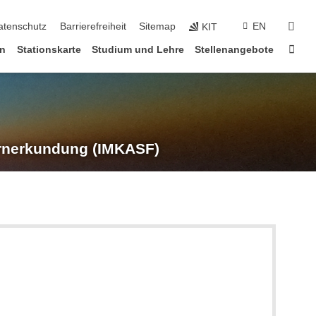
suc
atenschutz
Barrierefreiheit
Sitemap
EN
KIT
Star
en
Stationskarte
Studium und Lehre
Stellenangebote
rnerkundung (IMKASF)