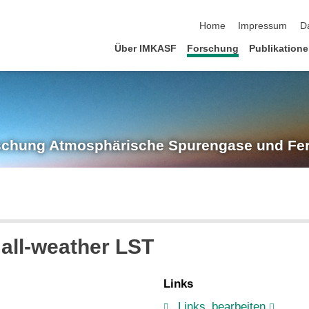
Navigation überspringen
Home
Impressum
D
Über IMKASF
Forschung
Publikation
rschung
Atmosphärische Spurengase und Fe
 all-weather LST
Links
Links_bearbeiten