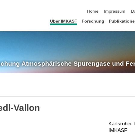
Navigation überspringen
Home
Impressum
D
Über IMKASF
Forschung
Publikation
rschung
Atmosphärische Spurengase und Fe
edl-Vallon
Karlsruher I
IMKASF