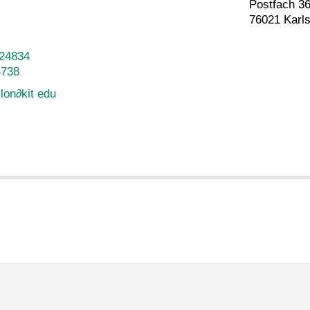
Postfach 3
76021 Karl
-24834
4738
llon
∂
kit edu