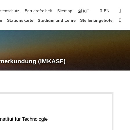
suc
atenschutz
Barrierefreiheit
Sitemap
EN
KIT
Star
en
Stationskarte
Studium und Lehre
Stellenangebote
rnerkundung (IMKASF)
nstitut für Technologie