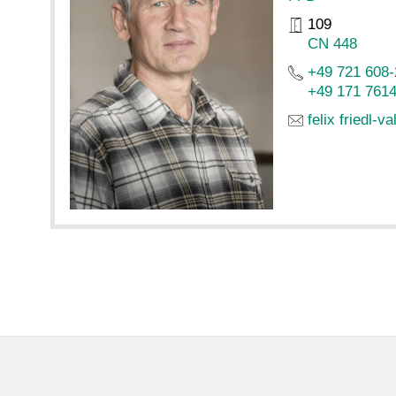
109
CN 448
+49 721 608
+49 171 761
felix friedl-va